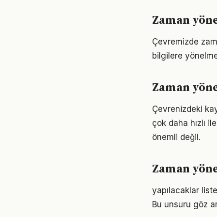
Zaman yönet
Çevremizde zaman
bilgilere yönelm
Zaman yönet
Çevrenizdeki kay
çok daha hızlı il
önemli değil.
Zaman yöne
yapılacaklar list
Bu unsuru göz ar