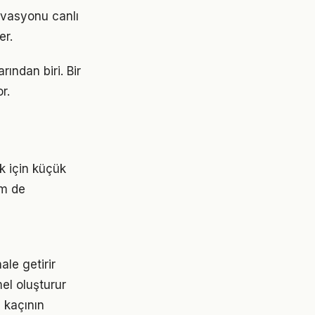
ivasyonu canlı
er.
ından biri. Bir
r.
k için küçük
em de
le getirir
el oluşturur
 kaçının