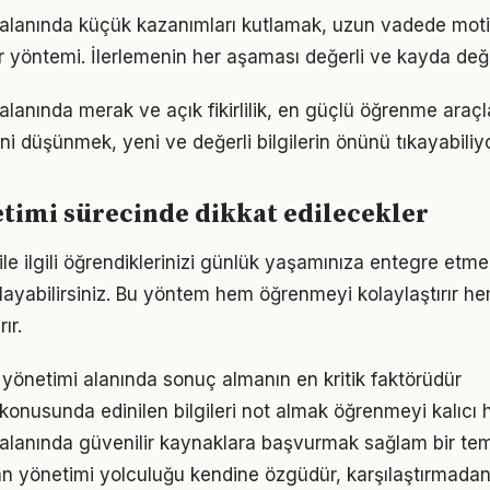
alanında küçük kazanımları kutlamak, uzun vadede mot
bir yöntemi. İlerlemenin her aşaması değerli ve kayda değ
anında merak ve açık fikirlilik, en güçlü öğrenme araçlar
ini düşünmek, yeni ve değerli bilgilerin önünü tıkayabiliyo
timi sürecinde dikkat edilecekler
le ilgili öğrendiklerinizi günlük yaşamınıza entegre etme
ayabilirsiniz. Bu yöntem hem öğrenmeyi kolaylaştırır h
ır.
n yönetimi alanında sonuç almanın en kritik faktörüdür
onusunda edinilen bilgileri not almak öğrenmeyi kalıcı ha
alanında güvenilir kaynaklara başvurmak sağlam bir tem
n yönetimi yolculuğu kendine özgüdür, karşılaştırmadan