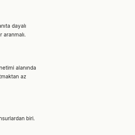
nıta dayalı
r aranmalı.
netimi alanında
ratmaktan az
surlardan biri.