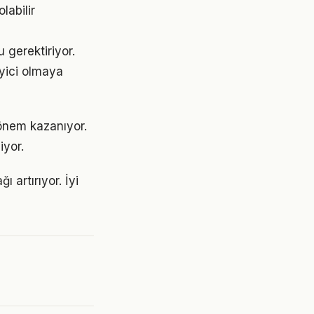
labilir
 gerektiriyor.
eyici olmaya
önem kazanıyor.
iyor.
 artırıyor. İyi