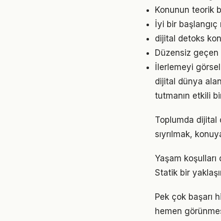
Konunun teorik b
İyi bir başlangıç
dijital detoks k
Düzensiz geçen g
İlerlemeyi görse
dijital dünya al
tutmanın etkili 
Toplumda dijital 
sıyrılmak, konuya
Yaşam koşulları d
Statik bir yaklaş
Pek çok başarı hi
hemen görünmese