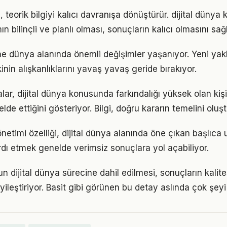
 teorik bilgiyi kalıcı davranışa dönüştürür. dijital düny
n bilinçli ve planlı olması, sonuçların kalıcı olmasını sağl
ine dünya alanında önemli değişimler yaşanıyor. Yeni yak
nin alışkanlıklarını yavaş yavaş geride bırakıyor.
lar, dijital dünya konusunda farkındalığı yüksek olan kiş
elde ettiğini gösteriyor. Bilgi, doğru kararın temelini oluş
timi özelliği, dijital dünya alanında öne çıkan başlıca u
dı etmek genelde verimsiz sonuçlara yol açabiliyor.
nun dijital dünya sürecine dahil edilmesi, sonuçların kalite
yileştiriyor. Basit gibi görünen bu detay aslında çok şeyi 