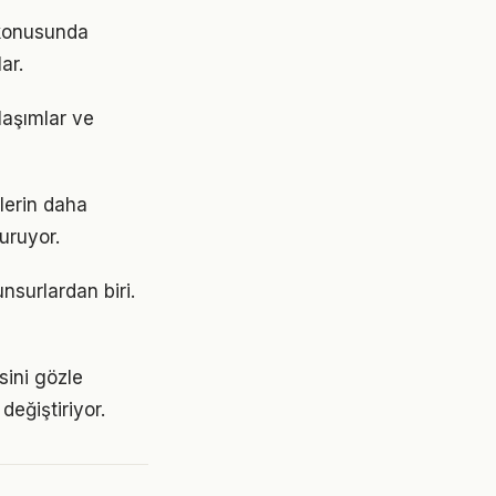
a konusunda
ar.
laşımlar ve
ilerin daha
turuyor.
nsurlardan biri.
sini gözle
değiştiriyor.