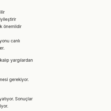
lir
ileştirir
k önemlidir
yonu canlı
er.
 kalıp yargılardan
nmesi gerekiyor.
yatıyor. Sonuçlar
yor.