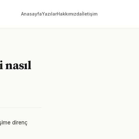
Anasayfa
Yazılar
Hakkımızda
İletişim
 nasıl
işime direnç