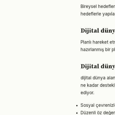
Bireysel hedefler 
hedeflerle yapıla
Dijital düny
Planlı hareket etm
hazırlanmış bir p
Dijital düny
dijital dünya ala
ne kadar destekl
ediyor.
Sosyal çevrenizl
Düzenli öz değer