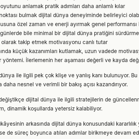
oyutunu anlamak pratik adımları daha anlamlı kılar
 noktası bulmak dijital dünya deneyiminde belirleyici olabi
onusuna özel zaman ve enerji ayırmak genel performansı iy
ünlerde bile minimal bir dijital dünya pratiğini sürdürme
l olarak takip etmek motivasyonu canlı tutar
anında küçük kazanımları kutlamak, uzun vadede motivas
bir yöntemi. İlerlemenin her aşaması değerli ve kayda değ
dünya ile ilgili pek çok klişe ve yanlış kanı bulunuyor. Bu
 daha nesnel ve verimli bir bakış açısı kazandırıyor.
eğiştikçe dijital dünya ile ilgili stratejilerin de güncelle
ım, dinamik koşullarda yetersiz kalabiliyor.
kâyesinin arkasında dijital dünya konusundaki kararlılık 
 de süreç boyunca atılan adımlar birikmeye devam edi